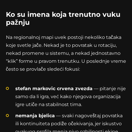
Ko su imena koja trenutno vuku
pažnju
Na regionalnoj mapi uvek postoji nekoliko tačaka
koje svetle jače. Nekad je to povratak u rotaciju,
nekad promene u sistemu, a nekad jednostavno
“klik” forme u pravom trenutku. U poslednje vreme
često se provlače sledeći fokusi:
stefan markovic crvena zvezda
— pitanje nije
samo da li igra, već kako njegova organizacija
igre utiče na stabilnost tima.
nemanja bjelica
— svaki nagoveštaj povratka
ili kontinuiteta podiže očekivanja, jer iskustvo
ovakvog profila menja nivo ozbiljnosti ekipe.