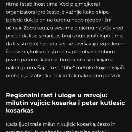
ritma i stabilnost tima. Kod plejmejkera i
organizatora igre često je važnije kako ekipa
izgleda dok je on na terenu nego njegov lični
učinak. Zbog toga, u vestima o njemu najviše vredi
pratiti: da li se smanjuje broj izgubljenih lopti tima,
da li raste broj napada koji se završavaju izgrađenim
šutevima, koliko često se napad otvara dobrim
prvim pasom i kako se tim brani u situacijama
nakon promašaja. To su “tihe” metrike koje navijači
osećaju, a statistika nekad tek naknadno potvrdi.
Regionalni rast i uloge u razvoju:
milutin vujicic kosarka i petar kutlesic
kosarkas
Kada ljudi traže milutin vujicic kosarka, često ih