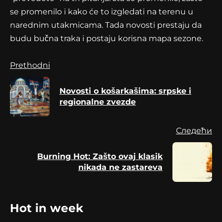
se promenilo i kako će to izgledati na terenu u
narednim utakmicama. Tada novosti prestaju da
budu bučna traka i postaju korisna mapa sezone.
Continue
Prethodni
Reading
Novosti o košarkašima: srpske i
Pr
regionalne zvezde
po
Следећи
Burning Hot: Zašto ovaj klasik
Next
nikada ne zastareva
post:
Hot in week