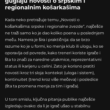
guglaju novosti o srpskim i
regionalnim košarkašima
Kada neko pretražuje temu „Novosti o
košarkašima: srpske i regionalne zvezde“, najčešće
ne traži samo ko je dao koliko poena u poslednjem
meču. Namera je šira i praktičnija: da se brzo
razume ko je u formi, ko menja klub ili ulogu, ko se
oporavlja od povrede, kako treneri koriste igrače i
šta to znači za naredne utakmice, reprezentativni
status ili karijeru u celini. Zato je korisno pratiti
novosti kroz tri sloja: kontekst (uloga i sistem),
kontinuitet (trend kroz više mečeva) i posledice
(šta ta promena menja za tim i igrača).
U tom smislu, ključna pitanja publike najčešće
izgledaju ovako: da li je igrač ušao u stabilnu