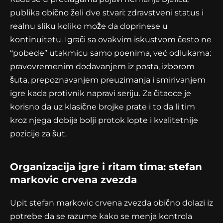
publika obično želi dve stvari: zdravstveni status i
realnu sliku koliko može da doprinese u
kontinuitetu. Igrači sa ovakvim iskustvom često ne
“pobede” utakmicu samo poenima, već odlukama:
pravovremenim dodavanjem iz posta, izborom
šuta, prepoznavanjem preuzimanja i smirivanjem
igre kada protivnik napravi seriju. Za čitaoce je
korisno da uz klasične brojke prate i to da li tim
kroz njega dobija bolji protok lopte i kvalitetnije
pozicije za šut.
Organizacija igre i ritam tima: stefan
markovic crvena zvezda
Upit stefan markovic crvena zvezda obično dolazi iz
potrebe da se razume kako se menja kontrola