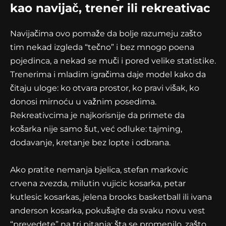
kao navijač, trener ili rekreativac
Navijačima ovo pomaže da bolje razumeju zašto
tim nekad izgleda “tečno” i bez mnogo poena
pojedinca, a nekad se muči i pored velike statistike.
Trenerima i mladim igračima daje model kako da
čitaju uloge: ko otvara prostor, ko pravi višak, ko
donosi mirnoću u važnim posedima.
Rekreativcima je najkorisnije da primete da
košarka nije samo šut, već odluke: tajming,
dodavanje, kretanje bez lopte i odbrana.
Ako pratite nemanja bjelica, stefan markovic
crvena zvezda, milutin vujicic kosarka, petar
kutlesic kosarkas, jelena brooks basketball ili ivana
anderson kosarka, pokušajte da svaku novu vest
“prevedete” na tri pitanja: šta se promenilo, zašto