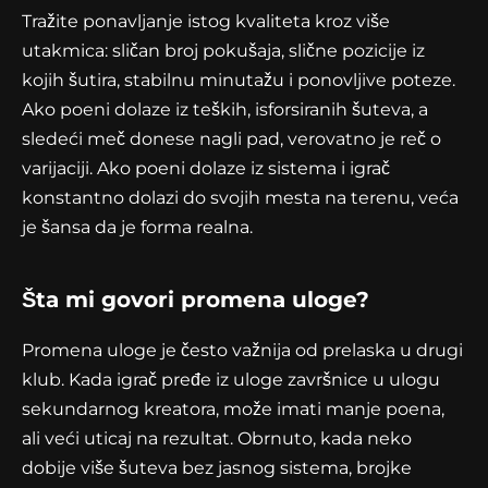
Tražite ponavljanje istog kvaliteta kroz više
utakmica: sličan broj pokušaja, slične pozicije iz
kojih šutira, stabilnu minutažu i ponovljive poteze.
Ako poeni dolaze iz teških, isforsiranih šuteva, a
sledeći meč donese nagli pad, verovatno je reč o
varijaciji. Ako poeni dolaze iz sistema i igrač
konstantno dolazi do svojih mesta na terenu, veća
je šansa da je forma realna.
Šta mi govori promena uloge?
Promena uloge je često važnija od prelaska u drugi
klub. Kada igrač pređe iz uloge završnice u ulogu
sekundarnog kreatora, može imati manje poena,
ali veći uticaj na rezultat. Obrnuto, kada neko
dobije više šuteva bez jasnog sistema, brojke