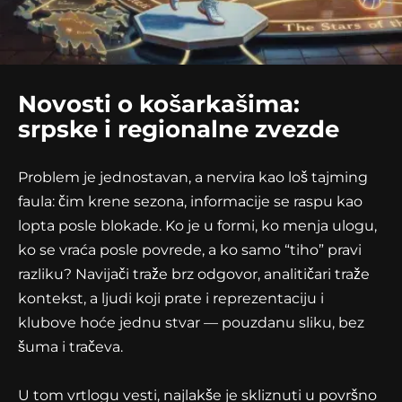
Novosti o košarkašima:
srpske i regionalne zvezde
Problem je jednostavan, a nervira kao loš tajming
faula: čim krene sezona, informacije se raspu kao
lopta posle blokade. Ko je u formi, ko menja ulogu,
ko se vraća posle povrede, a ko samo “tiho” pravi
razliku? Navijači traže brz odgovor, analitičari traže
kontekst, a ljudi koji prate i reprezentaciju i
klubove hoće jednu stvar — pouzdanu sliku, bez
šuma i tračeva.
U tom vrtlogu vesti, najlakše je skliznuti u površno