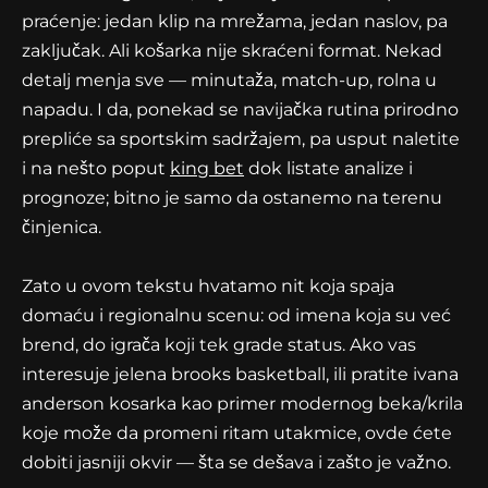
praćenje: jedan klip na mrežama, jedan naslov, pa
zaključak. Ali košarka nije skraćeni format. Nekad
detalj menja sve — minutaža, match-up, rolna u
napadu. I da, ponekad se navijačka rutina prirodno
prepliće sa sportskim sadržajem, pa usput naletite
i na nešto poput
king bet
dok listate analize i
prognoze; bitno je samo da ostanemo na terenu
činjenica.
Zato u ovom tekstu hvatamo nit koja spaja
domaću i regionalnu scenu: od imena koja su već
brend, do igrača koji tek grade status. Ako vas
interesuje jelena brooks basketball, ili pratite ivana
anderson kosarka kao primer modernog beka/krila
koje može da promeni ritam utakmice, ovde ćete
dobiti jasniji okvir — šta se dešava i zašto je važno.