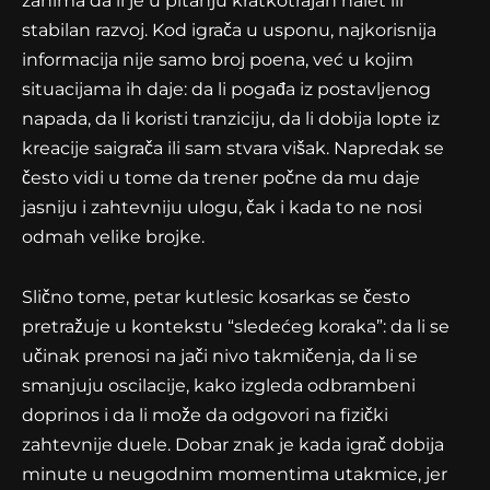
zanima da li je u pitanju kratkotrajan nalet ili
stabilan razvoj. Kod igrača u usponu, najkorisnija
informacija nije samo broj poena, već u kojim
situacijama ih daje: da li pogađa iz postavljenog
napada, da li koristi tranziciju, da li dobija lopte iz
kreacije saigrača ili sam stvara višak. Napredak se
često vidi u tome da trener počne da mu daje
jasniju i zahtevniju ulogu, čak i kada to ne nosi
odmah velike brojke.
Slično tome, petar kutlesic kosarkas se često
pretražuje u kontekstu “sledećeg koraka”: da li se
učinak prenosi na jači nivo takmičenja, da li se
smanjuju oscilacije, kako izgleda odbrambeni
doprinos i da li može da odgovori na fizički
zahtevnije duele. Dobar znak je kada igrač dobija
minute u neugodnim momentima utakmice, jer