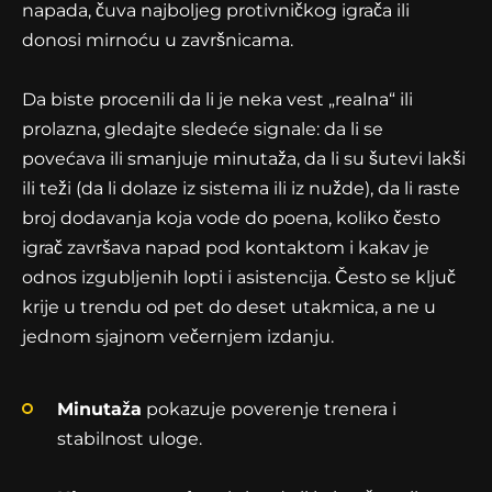
napada, čuva najboljeg protivničkog igrača ili
donosi mirnoću u završnicama.
Da biste procenili da li je neka vest „realna“ ili
prolazna, gledajte sledeće signale: da li se
povećava ili smanjuje minutaža, da li su šutevi lakši
ili teži (da li dolaze iz sistema ili iz nužde), da li raste
broj dodavanja koja vode do poena, koliko često
igrač završava napad pod kontaktom i kakav je
odnos izgubljenih lopti i asistencija. Često se ključ
krije u trendu od pet do deset utakmica, a ne u
jednom sjajnom večernjem izdanju.
Minutaža
pokazuje poverenje trenera i
stabilnost uloge.