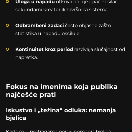
Uloga u napadu
otkriva da li je igrač nosilac,
sekundarni kreator ili završnica sistema.
Odbrambeni zadaci
često objasne zašto
statistika u napadu osciluje.
Kontinuitet kroz period
razdvaja slučajnost od
napretka.
Fokus na imenima koja publika
najčešće prati
Iskustvo i „težina“ odluka: nemanja
bjelica
Kada se u pretragama pojavi nemanja bjelica,