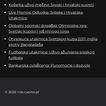
Košarka uživo mečevi: Srpski i hrvatski susreti
Live Prenosi Odbojke: Srpske i Hrvatske
Utakmice
Globalni sportski događaji: Olimpijske igre,
Svetski kupovi i još mnogo toga
Otvarajuća utakmica Svetskog kupa 2011: Indija
protiv Bangladeša
Fudbalske utakmice: Uživo ažuriranja srpskog
fudbala
Bankarska ovlašćenja: Punomoćje i dozvole
© 2026 rizk-casino.pl