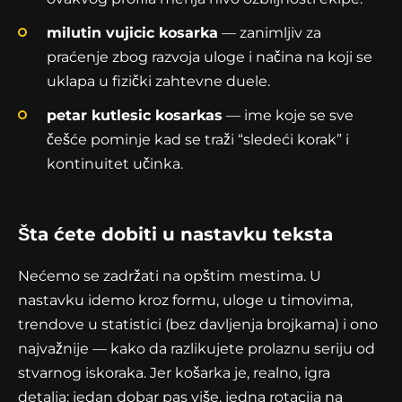
milutin vujicic kosarka
— zanimljiv za
praćenje zbog razvoja uloge i načina na koji se
uklapa u fizički zahtevne duele.
petar kutlesic kosarkas
— ime koje se sve
češće pominje kad se traži “sledeći korak” i
kontinuitet učinka.
Šta ćete dobiti u nastavku teksta
Nećemo se zadržati na opštim mestima. U
nastavku idemo kroz formu, uloge u timovima,
trendove u statistici (bez davljenja brojkama) i ono
najvažnije — kako da razlikujete prolaznu seriju od
stvarnog iskoraka. Jer košarka je, realno, igra
detalja: jedan dobar pas više, jedna rotacija na