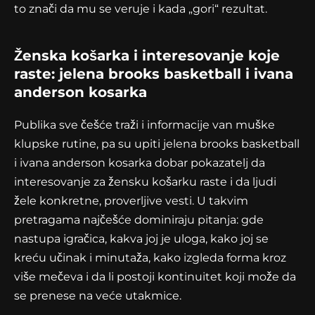
to znači da mu se veruje i kada „gori“ rezultat.
Ženska košarka i interesovanje koje
raste: jelena brooks basketball i ivana
anderson kosarka
Publika sve češće traži i informacije van muške
klupske rutine, pa su upiti jelena brooks basketball
i ivana anderson kosarka dobar pokazatelj da
interesovanje za žensku košarku raste i da ljudi
žele konkretne, proverljive vesti. U takvim
pretragama najčešće dominiraju pitanja: gde
nastupa igračica, kakva joj je uloga, kako joj se
kreću učinak i minutaža, kako izgleda forma kroz
više mečeva i da li postoji kontinuitet koji može da
se prenese na veće utakmice.