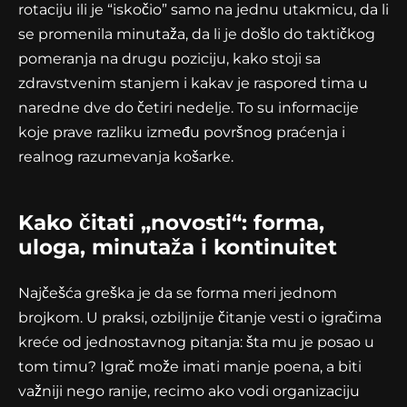
rotaciju ili je “iskočio” samo na jednu utakmicu, da li
se promenila minutaža, da li je došlo do taktičkog
pomeranja na drugu poziciju, kako stoji sa
zdravstvenim stanjem i kakav je raspored tima u
naredne dve do četiri nedelje. To su informacije
koje prave razliku između površnog praćenja i
realnog razumevanja košarke.
Kako čitati „novosti“: forma,
uloga, minutaža i kontinuitet
Najčešća greška je da se forma meri jednom
brojkom. U praksi, ozbiljnije čitanje vesti o igračima
kreće od jednostavnog pitanja: šta mu je posao u
tom timu? Igrač može imati manje poena, a biti
važniji nego ranije, recimo ako vodi organizaciju