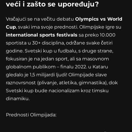
veći i zašto se upoređuju?
Vračajući se na večitu debatu
Olympics vs World
Cup
, svaki ima svoje prednosti. Olimpijske igre su
international sports festivals
sa preko 10.000
sportista u 30+ disciplina, održane svake četiri
godine. Svetski kup u fudbalu, s druge strane,
fokusiran je na jedan sport, ali sa masovnom
globalnom publikom – finalu 2022. u Kataru
gledalo je 1,5 milijardi ljudi! Olimpijade slave
raznovrsnost (plivanje, atletika, gimnastika), dok
Svetski kup bude nacionalizam kroz timsku
dinamiku.
Prednosti Olimpijada: