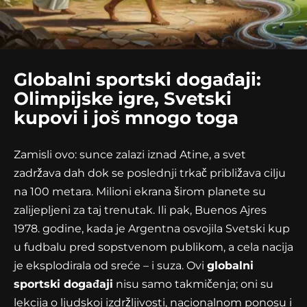
Globalni sportski događaji:
Olimpijske igre, Svetski
kupovi i još mnogo toga
Zamisli ovo: sunce zalazi iznad Atine, a svet
zadržava dah dok se poslednji trkač približava cilju
na 100 metara. Milioni ekrana širom planete su
zalijepljeni za taj trenutak. Ili pak, Buenos Ajres
1978. godine, kada je Argentna osvojila Svetski kup
u fudbalu pred sopstvenom publikom, a cela nacija
je eksplodirala od sreće – i suza. Ovi
globalni
sportski događaji
nisu samo takmičenja; oni su
lekcija o ljudskoj izdržljivosti, nacionalnom ponosu i