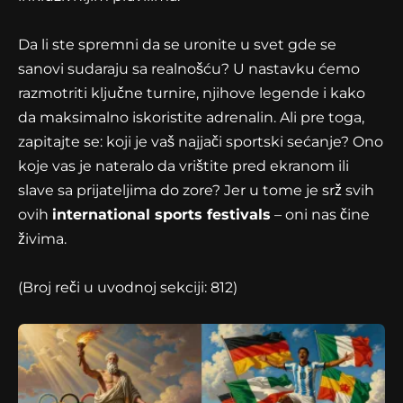
Da li ste spremni da se uronite u svet gde se
sanovi sudaraju sa realnošću? U nastavku ćemo
razmotriti ključne turnire, njihove legende i kako
da maksimalno iskoristite adrenalin. Ali pre toga,
zapitajte se: koji je vaš najjači sportski sećanje? Ono
koje vas je nateralo da vrištite pred ekranom ili
slave sa prijateljima do zore? Jer u tome je srž svih
ovih
international sports festivals
– oni nas čine
živima.
(Broj reči u uvodnoj sekciji: 812)