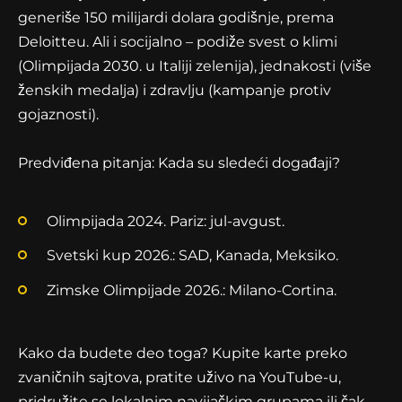
generiše 150 milijardi dolara godišnje, prema
Deloitteu. Ali i socijalno – podiže svest o klimi
(Olimpijada 2030. u Italiji zelenija), jednakosti (više
ženskih medalja) i zdravlju (kampanje protiv
gojaznosti).
Predviđena pitanja: Kada su sledeći događaji?
Olimpijada 2024. Pariz: jul-avgust.
Svetski kup 2026.: SAD, Kanada, Meksiko.
Zimske Olimpijade 2026.: Milano-Cortina.
Kako da budete deo toga? Kupite karte preko
zvaničnih sajtova, pratite uživo na YouTube-u,
pridružite se lokalnim navijačkim grupama ili čak