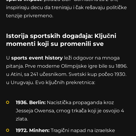
inspiriraju decu da treniraju i čak rešavaju političke
tenzije privremeno.
Istorija sportskih događaja: Ključni
momenti koji su promenili sve
U
sports event history
leži odgovor na mnoga
pitanja. Prve moderne Olimpijske igre bile su 1896.
u Atini, sa 241 učesnikom. Svetski kup počeo 1930.
u Urugvaju. Evo ključnih prekretnica:
1936. Berlin:
Nacistička propaganda kroz
Jesseja Owensa, crnog trkača koji je osvojio 4
zlata.
1972. Minhen:
Tragični napad na izraelske