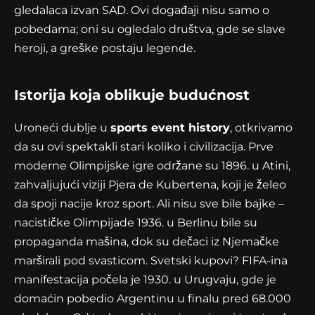
gledalaca izvan SAD. Ovi događaji nisu samo o
pobedama; oni su ogledalo društva, gde se slave
heroji, a greške postaju legende.
Istorija koja oblikuje budućnost
Uroneći dublje u
sports event history
, otkrivamo
da su ovi spektakli stari koliko i civilizacija. Prve
moderne Olimpijske igre održane su 1896. u Atini,
zahvaljujući viziji Pjera de Kubertena, koji je želeo
da spoji nacije kroz sport. Ali nisu sve bile bajke –
nacističke Olimpijade 1936. u Berlinu bile su
propaganda mašina, dok su dečaci iz Njemačke
marširali pod svasticom. Svetski kupovi? FIFA-ina
manifestacija počela je 1930. u Urugvaju, gde je
domaćin pobedio Argentinu u finalu pred 68.000