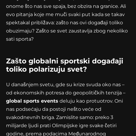
onome što nas sve spaja, bez obzira na granice. Ali
evo pitanja koje me muči svaki put kada se takav
spektakal približava: zašto nas ovi događaji toliko
obuzimaju? Zašto se svet zaustavlja zbog nekoliko
sati sporta?
Zašto globalni sportski događaji
toliko polarizuju svet?
U današnjem svetu, gde su krize svuda oko nas –
od ekonomskih potresa do geopolitičkih tenzija –
global sports events
deluju kao protuotrov. Oni
nas podsećaju da postoji nešto veće od
svakodnevnih briga. Zamislite samo: preko 3
milijarde ljudi prati Olimpijske igre svake četiri
godine, prema podacima Međunarodnog