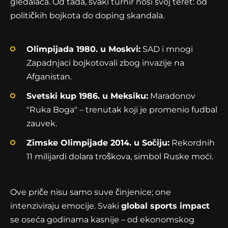
gledalaca. Od tada, svaki turnir nosi svoj teret: od
političkih bojkota do doping skandala.
Olimpijada 1980. u Moskvi:
SAD i mnogi
Zapadnjaci bojkotovali zbog invazije na
Afganistan.
Svetski kup 1986. u Meksiku:
Maradonov
"Ruka Boga" – trenutak koji je promenio fudbal
zauvek.
Zimske Olimpijade 2014. u Sočiju:
Rekordnih
11 milijardi dolara troškova, simbol Ruske moći.
Ove priče nisu samo suve činjenice; one
intenziviraju emocije. Svaki
global sports impact
se oseća godinama kasnije – od ekonomskog