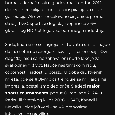
buma u domaćinskim gradovima (London 2012.
doneo je 14 milijardi funti) do inspiracije za nove
generacije. Ali evo neočekivane činjenice: prema
studiji PwC, sportski događaji doprinose 3,6%
globalnog BDP-a! To je više od mnogih industrija.
Sada, kada smo se zagrejali za tu vatru strasti, hajde
da razmotrimo rešenje za sav taj haos emocija. Ovi
događaji nisu samo zabava; oni nude lekcije za
svakodnevni život. Nauče nas timskom radu,
otpornosti i radosti u porazu. U doba društvenih
mreža, gde se #Olympics trenduje sa milijardama
impresija, postali smo deo priče. Sledeći
major
sports tournaments
, poput Olimpijade 2024. u
Parizu ili Svetskog kupa 2026. u SAD, Kanadi i
Meksiku, biće još veći – sa VR prenosima i
inkluzivnijim pravilima.