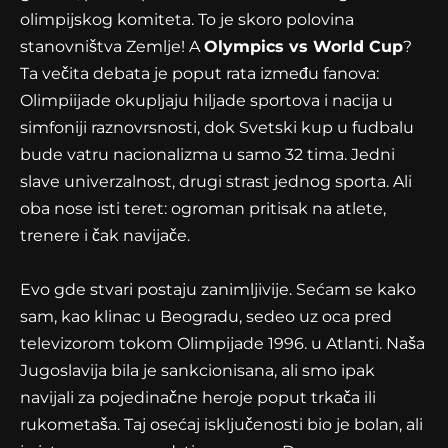
olimpijskog komiteta. To je skoro polovina
stanovništva Zemlje! A
Olympics vs World Cup
?
Ta večita debata je poput rata između fanova:
Olimpiijade okupljaju hiljade sportova i nacija u
simfoniji raznovrsnosti, dok Svetski kup u fudbalu
bude vatru nacionalizma u samo 32 tima. Jedni
slave univerzalnost, drugi strast jednog sporta. Ali
oba nose isti teret: ogroman pritisak na atlete,
trenere i čak navijače.
Evo gde stvari postaju zanimljivije. Sećam se kako
sam, kao klinac u Beogradu, sedeo uz oca pred
televizorom tokom Olimpijade 1996. u Atlanti. Naša
Jugoslavija bila je sankcionisana, ali smo ipak
navijali za pojedinačne heroje poput trkača ili
rukometaša. Taj osećaj isključenosti bio je bolan, ali