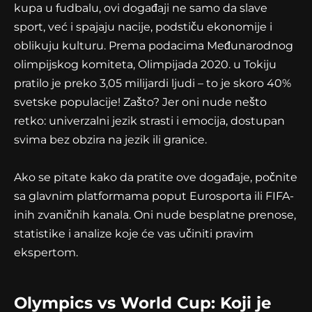
kupa u fudbalu, ovi događaji ne samo da slave
sport, već i spajaju nacije, podstiču ekonomije i
oblikuju kulturu. Prema podacima Međunarodnog
olimpijskog komiteta, Olimpijada 2020. u Tokiju
pratilo je preko 3,05 milijardi ljudi – to je skoro 40%
svetske populacije! Zašto? Jer oni nude nešto
retko: univerzalni jezik strasti i emocija, dostupan
svima bez obzira na jezik ili granice.
Ako se pitate kako da pratite ove događaje, počnite
sa glavnim platformama poput Eurosporta ili FIFA-
inih zvaničnih kanala. Oni nude besplatne prenose,
statistike i analize koje će vas učiniti pravim
ekspertom.
Olympics vs World Cup: Koji je