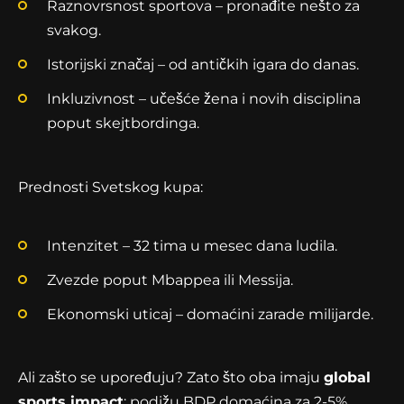
Raznovrsnost sportova – pronađite nešto za
svakog.
Istorijski značaj – od antičkih igara do danas.
Inkluzivnost – učešće žena i novih disciplina
poput skejtbordinga.
Prednosti Svetskog kupa:
Intenzitet – 32 tima u mesec dana ludila.
Zvezde poput Mbappea ili Messija.
Ekonomski uticaj – domaćini zarade milijarde.
Ali zašto se upoređuju? Zato što oba imaju
global
sports impact
: podižu BDP domaćina za 2-5%,