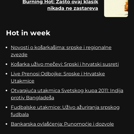
Burning Hot: Zašto ovaj klasik
Next
nikada ne zastareva
post:
Hot in week
Novosti o košarkašima: srpske i regionalne
zvezde
Košarka uživo mečevi: Srpski i hrvatski susreti
Live Prenosi Odbojke: Srpske i Hrvatske
Utakmice
Otvarajuća utakmica Svetskog kupa 2011: Indija
protiv Bangladeša
Fudbalske utakmice: Uživo ažuriranja srpskog
fudbala
Bankarska ovlašćenja: Punomoćje i dozvole