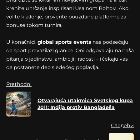
krenite u trčanje inspirisani Usainom Bolтом. Ako
volite klađenje, proverite pouzdane platforme za
bonuse tokom turnira.
U konačnici,
global sports events
nas podsećaju
da sport prevazilazi granice. Oni odgovaraju na naša
pitanja o jedinstvu, ambiciji i radosti – i čekaju vas
da postanete deo sledećeg poglavlja.
Continue
Prethodni
Reading
Otvarajuća utakmica Svetskog kupa
Pr
2011: Indija protiv Bangladeša
po
Следећи