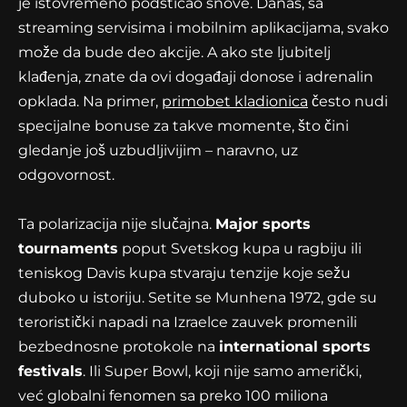
je istovremeno podsticao snove. Danas, sa
streaming servisima i mobilnim aplikacijama, svako
može da bude deo akcije. A ako ste ljubitelj
klađenja, znate da ovi događaji donose i adrenalin
opklada. Na primer,
primobet kladionica
često nudi
specijalne bonuse za takve momente, što čini
gledanje još uzbudljivijim – naravno, uz
odgovornost.
Ta polarizacija nije slučajna.
Major sports
tournaments
poput Svetskog kupa u ragbiju ili
teniskog Davis kupa stvaraju tenzije koje sežu
duboko u istoriju. Setite se Munhena 1972, gde su
teroristički napadi na Izraelce zauvek promenili
bezbednosne protokole na
international sports
festivals
. Ili Super Bowl, koji nije samo američki,
već globalni fenomen sa preko 100 miliona